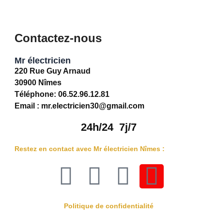
Contactez-nous
Mr électricien
220 Rue Guy Arnaud
30900 Nîmes
Téléphone: 06.52.96.12.81
Email : mr.electricien30@gmail.com
24h/24 7j/7
Restez en contact avec Mr électricien Nîmes :
F
I
W
M
a
n
h
a
Politique de confidentialité